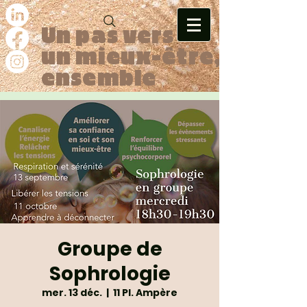
Un pas vers
un mieux-être,
ensemble
Groupe de
Sophrologie
mer. 13 déc.
  |  
11 Pl. Ampère