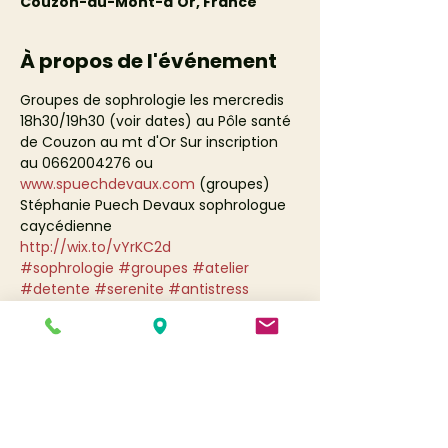
Couzon-au-Mont-d'Or, France
À propos de l'événement
Groupes de sophrologie les mercredis 
18h30/19h30 (voir dates) au Pôle santé 
de Couzon au mt d'Or Sur inscription 
au 0662004276 ou 
www.spuechdevaux.com
 (groupes)
Stéphanie Puech Devaux sophrologue 
caycédienne
http://wix.to/vYrKC2d
#sophrologie
#groupes
#atelier
#detente
#serenite
#antistress
Partager cet événement