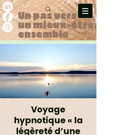
Un pas vers
un mieux-être,
ensemble
Voyage
hypnotique « la
légèreté d’une